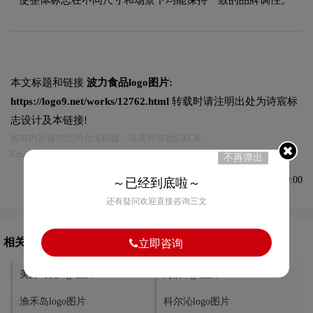
本文标题和链接
波力食品logo图片:
https://logo9.net/works/12762.html
转载时请注明出处为诗宸标
志设计及本链接!
如有内容侵犯您的合法权益，请及时与我们联系
Email:75696531@qq.com，我们将第一时间安排删除。
不再弹出
发布于2024-07-11 10:30:00
～已经到底啦～
还有疑问欢迎直接咨询三文
相关文章推荐
立即咨询
美好时光logo图片
海牌logo图片
渔禾岛logo图片
科尔沁logo图片