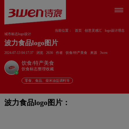
当前位置：
首页
创意灵感汇
logo设计理念
城市标志logo设计
波力食品logo图片
2024-07-13 04:17:37
浏览
2636
作者
饮食/特产美食
来源
3wen
饮食/特产美食
饮食标志整理收藏
v
零食、食品、柴米油盐调料等
波力食品logo图片：