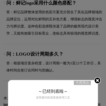
问：鲜记logo采用什么颜色搭配？
5.
答：鲜记品牌整体使用的色彩方案充分契合了其在品牌领域的
品牌定位，运用对比鲜明的互补色方案，增强标志的视觉冲击
力与辨识度。这种色彩选择既传递了品牌的极简现代设计美
学，又能有效吸引目标受众，使标志具有较强的视觉辨识度。
问：LOGO设计周期多久？
6.
答：根据项目复杂程度，设计周期一般为5至22个工作日，具
体时间在签订合同时与您确认。
不再弹出
～已经到底啦～
还有疑问欢迎直接咨询三文
本文标题和链接
鲜记logo图片:
https://logo9.net/works/12769.html
转载时请注明出处为诗宸标