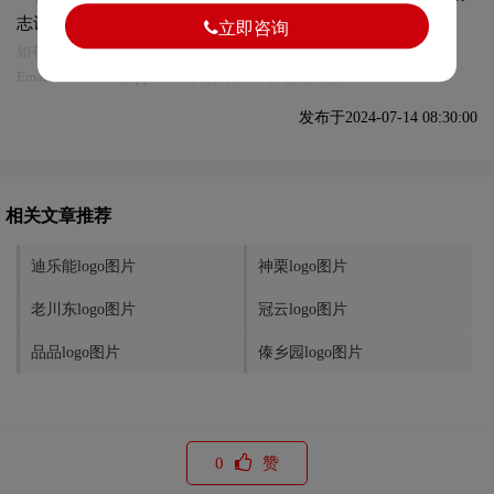
志设计及本链接!
立即咨询
如有内容侵犯您的合法权益，请及时与我们联系
Email:75696531@qq.com，我们将第一时间安排删除。
发布于2024-07-14 08:30:00
相关文章推荐
迪乐能logo图片
神栗logo图片
老川东logo图片
冠云logo图片
品品logo图片
傣乡园logo图片
0
赞