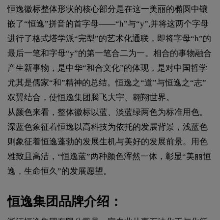
恒逸徽标整体形状的核心部分是在这一美丽的椭圆中镶
嵌了“恒逸”拼音的首字母——“h”与“y”,并将这两个字母
进行了格式塔学派“完型”的艺术化通联，即将字母“h”的
最后一笔和字母“y”的第一笔合二为一。相合的事物融合
产生新事物，是中华“和合文化”的体现，是对中国哲学
尤其是儒家“和”精神的总结。恒逸之“道”与恒逸之“志”
双翼结合，使恒逸集团腾飞大宇、翱翔世界。
从颜色来看，整体徽标以蓝、淡蓝绿两色为标准用色。
深蓝色象征着恒逸以高科技为依托的发展背景，浅蓝色
则象征着恒逸蓬勃的发展生机与美好的发展前景。用色
雅致且高洁，“恒逸蓝”两种颜色浑然一体，彰显“美丽恒
逸，生命恒久”的发展愿望。
恒逸集团品牌介绍：