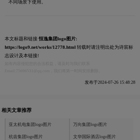
不同场景下使用。
本文标题和链接
恒逸集团logo图片:
https://logo9.net/works/12778.html
转载时请注明出处为诗宸标
志设计及本链接!
如有内容侵犯您的合法权益，请及时与我们联系
Email:75696531@qq.com，我们将第一时间安排删除。
发布于2024-07-26 15:48:28
相关文章推荐
亚太机电集团logo图片
万向集团logo图片
杭齿集团logo图片
文华国际酒店logo图片