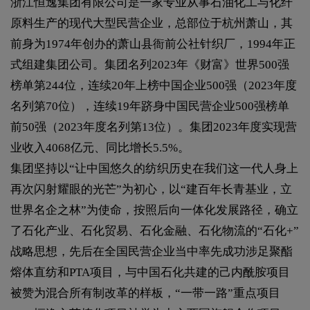
浙江恒逸集团有限公司是一家专业从事石油化工与化纤
原料生产的现代大型民营企业，总部位于杭州萧山，其
前身为1974年创办的萧山县衙前公社针织厂，1994年正
式组建集团公司。集团名列2023年《财富》世界500强
榜单第244位，连续20年上榜中国企业500强（2023年度
名列第70位），连续19年跻身中国民营企业500强榜单
前50强（2023年度名列第13位）。集团2023年度实现营
业收入4068亿元、同比增长5.5%。
集团坚持以“让中国悠久的纺织历史在我们这一代人身上
再次闪射耀眼的光芒”为初心，以“建百年长青基业，立
世界名企之林”为使命，按照后向一体化发展路径，确立
了石化产业、石化贸易、石化金融、石化物流的“石化+”
战略思想，先后在全国民营企业当中率先成功涉足聚酯
熔体直纺和PTA项目，与中国石化共建的己内酰胺项目
被赞为混合所有制改革的样板，“一带一路”重点项目