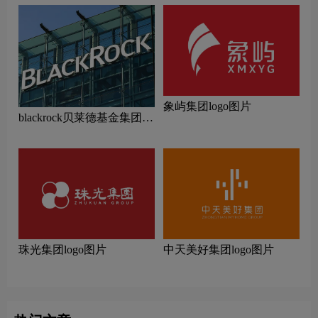
象屿集团logo图片
blackrock贝莱德基金集团
logo设计含义及公募基金品
牌理念
珠光集团logo图片
中天美好集团logo图片