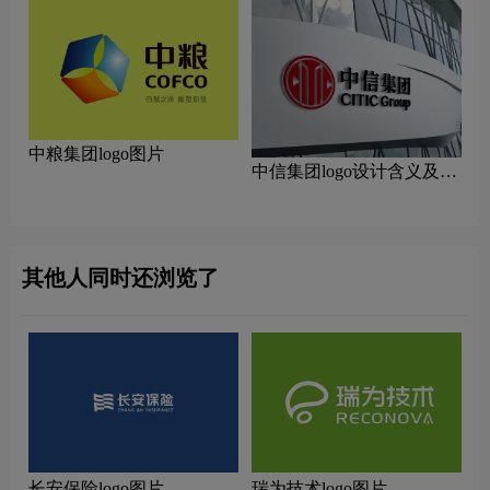
中粮集团logo图片
中信集团logo设计含义及设
计理念
其他人同时还浏览了
长安保险logo图片
瑞为技术logo图片