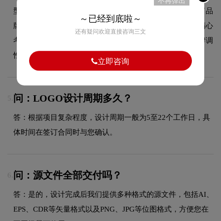
不再弹出
型与品牌形象高度契合，在确保良好阅读性的同时，彰显了品
～已经到底啦～
牌的极简现代设计风格。字体的结构、粗细及间距都经过精心
还有疑问欢迎直接咨询三文
考量，使整体标志在不同尺寸和场景下均能保持一致的品牌调
性。
立即咨询
问：LOGO设计周期多久？
5.
答：根据项目复杂程度，设计周期一般为5至22个工作日，具
体时间在签订合同时与您确认。
问：源文件全部交付吗？
6.
答：是的，设计完成后我们提供多种格式的源文件，包括AI、
EPS、CDR等矢量格式以及PNG、JPG等位图格式，方便您在