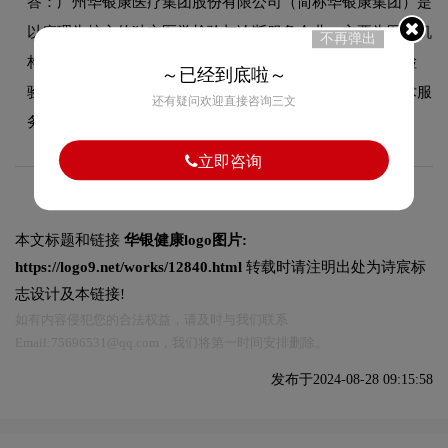
答：广州华银康医疗集团股份有限公司（简称华银康集团）是
以病理为核心的独立医学检验与诊断服务企业。主要为医疗机
不再弹出
构、科研机构、医药企业，以及个人提供病理诊断、医学检
～已经到底啦～
验、远程诊断、基因检测、临床研究、公卫筛查等专业技术服
还有疑问欢迎直接咨询三文
务。
立即咨询
本文标题和链接
华银健康logo图片:
https://logo9.net/works/12840.html
转载时请注明出处为诗宸标
志设计及本链接!
如有内容侵犯您的合法权益，请及时与我们联系
Email:75696531@qq.com，我们将第一时间安排删除。
发布于2024-08-28 09:15:58