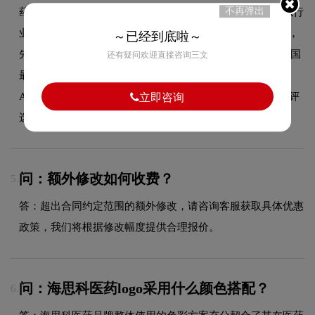
不再弹出
药物管线，多个创新药项目正处于临床试验阶段。海思科以行
业领先的综合创新实力，连续3年荣获中国创新力医药企业，
～已经到底啦～
先后入选2021年度中国化药企业TOP100、2021年福布斯中国
还有疑问欢迎直接咨询三文
最具创新力企业TOP50榜，获评制药行业企业信用等级
AAA。公司在"2022-2023年中国医药行业最具影响力榜单"评
立即咨询
选中荣膺四项殊荣，分别是医药商业百强企业，...
问：额外修改如何收费？
5.
答：超出合同约定范围的额外修改，请咨询客服获取具体优惠
政策，我们将根据修改幅度提供合理报价。
问：海思科医药logo采用什么颜色搭配？
6.