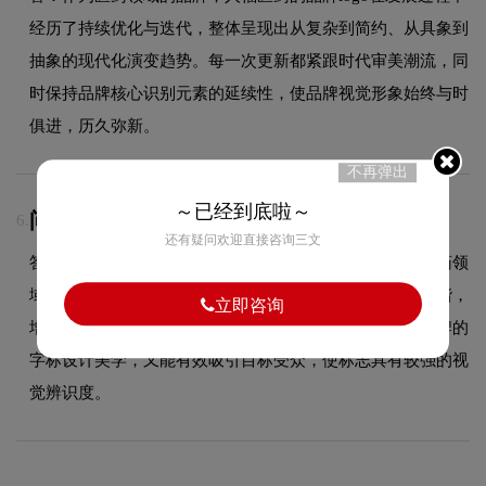
经历了持续优化与迭代，整体呈现出从复杂到简约、从具象到
抽象的现代化演变趋势。每一次更新都紧跟时代审美潮流，同
时保持品牌核心识别元素的延续性，使品牌视觉形象始终与时
俱进，历久弥新。
不再弹出
～已经到底啦～
问：人福医药logo采用什么颜色搭配？
6.
还有疑问欢迎直接咨询三文
答：人福医药品牌整体使用的色彩方案充分契合了其在医药领
域的品牌定位，以双色搭配为主，主色与辅色既对比又和谐，
立即咨询
增强了品牌的现代感和时尚度。这种色彩选择既传递了品牌的
字标设计美学，又能有效吸引目标受众，使标志具有较强的视
觉辨识度。