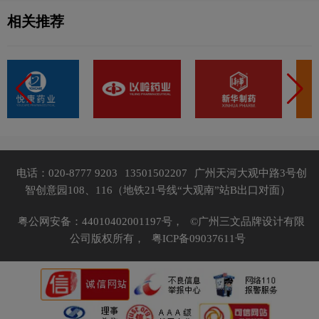
相关推荐
电话：020-8777 9203
13501502207
广州天河大观中路3号创
智创意园108、116（地铁21号线“大观南”站B出口对面）
粤公网安备：44010402001197号，
©广州三文品牌设计有限
公司版权所有，
粤ICP备09037611号