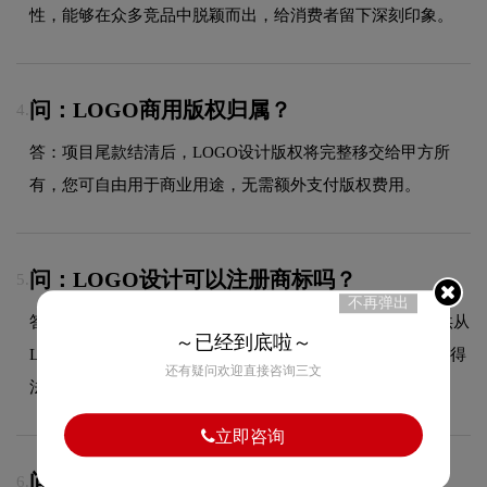
性，能够在众多竞品中脱颖而出，给消费者留下深刻印象。
问：LOGO商用版权归属？
4.
答：项目尾款结清后，LOGO设计版权将完整移交给甲方所
有，您可自由用于商业用途，无需额外支付版权费用。
问：LOGO设计可以注册商标吗？
5.
不再弹出
答：可以，我们拥有专业的商标代理资质，能够为客户提供从
～已经到底啦～
LOGO设计到商标注册的一站式服务，确保您的品牌标识获得
还有疑问欢迎直接咨询三文
法律保护。
立即咨询
问：贵州百灵logo采用什么颜色搭配？
6.