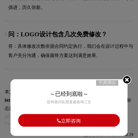
俱进，历久弥新。
问：LOGO设计包含几次免费修改？
6.
答：具体修改次数依据合同约定执行，我们会在设计过程中与
客户充分沟通，确保最终方案达到满意效果。
不再弹出
本文标题和链接
绿叶医药logo图片:
～已经到底啦～
https://logo9.net/works/12929.html
转载时请注明出处为诗宸标
还有疑问欢迎直接咨询三文
志设计及本链接!
如有内容侵犯您的合法权益，请及时与我们联系
立即咨询
Email:75696531@qq.com，我们将第一时间安排删除。
发布于2024-09-26 09:58:29