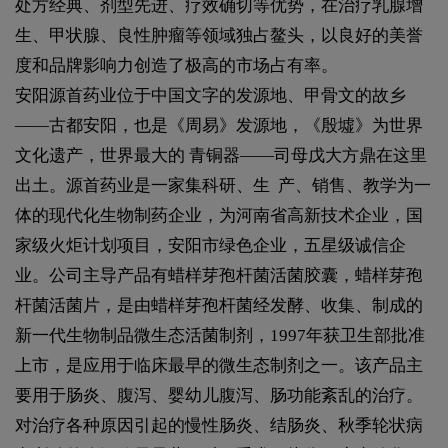
处方经典、剂型先进、疗效确切等优势，在治疗乳腺增
生、甲状腺、良性肿瘤等领域独占鳌头，以良好的美誉
度和品牌影响力创造了极高的市场占有率。
安阳源首药业位于中国文字的发源地、甲骨文的故乡
——古都安阳，也是《周易》发源地，《殷墟》为世界
文化遗产，世界最大的 青铜器——司母戊大方鼎在这里
出土。源首药业是一家集科研、生 产、销售、教学为一
体的现代化生物制药企业，为河南省高新技术企业，国
家级火炬计划项目，安阳市绿色企业，五星级诚信企
业。公司主导产品有蜡样芽孢杆菌活菌胶囊，蜡样芽孢
杆菌活菌片，是由蜡样芽孢杆菌经发酵、收集、制成的
新一代生物制品微生态活菌制剂，1997年获卫生部批准
上市，是应用于临床最早的微生态制剂之一。该产品主
要用于肠炎、腹泻、婴幼儿腹泻、肠功能紊乱的治疗。
对治疗各种原因引起的慢性肠炎、结肠炎、秋季轮状病