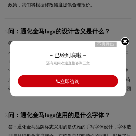
政策，我们将根据修改幅度提供合理报价。
问：通化金马logo的设计含义是什么？
4.
答：通化金马药业集团股份有限公司成立于1990年，注册资
不再弹出
本9.66 亿，总资产47亿（股票代码000766），是全国最早上
～已经到底啦～
市的一批医药企业之一。金马药业集团，拥有"通化金马药
还有疑问欢迎直接咨询三文
业、哈尔滨圣泰制药、成都永康制药、河南源首药业"四家生
产基地，拥有"长春华洋、北京民康百草、上海诗健"三家新药
立即咨询
研究所，是集研发、生产、销售为一体的现代化制药企业集团
问：通化金马logo使用的是什么字体？
5.
答：通化金马品牌标志采用的是优雅的手写字体设计，字体造
型与品牌形象高度契合，在确保良好阅读性的同时，彰显了品