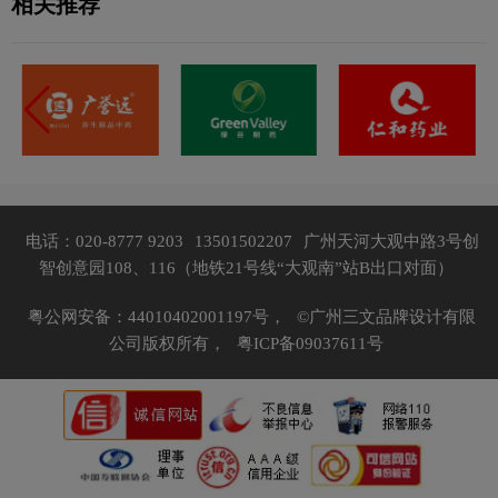
相关推荐
电话：020-8777 9203
13501502207
广州天河大观中路3号创
智创意园108、116（地铁21号线“大观南”站B出口对面）
粤公网安备：44010402001197号，
©广州三文品牌设计有限
公司版权所有，
粤ICP备09037611号