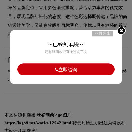
域的品牌定位，采用多色渐变搭配，营造活力丰富的视觉效
果，展现品牌年轻化的态度。这种色彩选择既传递了品牌的简
约设计美学，又能有效吸引目标受众，使标志具有较强的视觉
不再弹出
辨识度。
～已经到底啦～
还有疑问欢迎直接咨询三文
问：加急能否处理？
6.
立即咨询
答：可以加急处理，具体加急时间和费用请咨询客服，我们将
根据项目复杂度和您的紧急需求协调安排。
本文标题和链接
绿谷制药logo图片:
https://logo9.net/works/12942.html
转载时请注明出处为诗宸标
志设计及本链接!