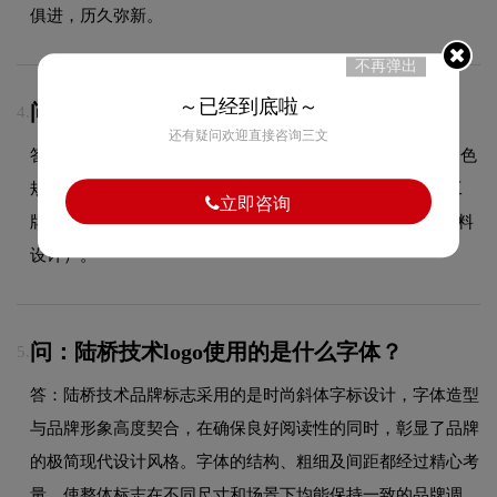
俱进，历久弥新。
不再弹出
～已经到底啦～
问：VI设计包含哪些物料？
4.
还有疑问欢迎直接咨询三文
答：VI设计包含基础系统（LOGO规范、标准色规范、辅助色
规范、标准字体规范）和应用系统（名片、信封、信纸、工
立即咨询
牌、纸杯、手提袋、PPT模板、员工胸牌等全套企业视觉物料
设计）。
问：陆桥技术logo使用的是什么字体？
5.
答：陆桥技术品牌标志采用的是时尚斜体字标设计，字体造型
与品牌形象高度契合，在确保良好阅读性的同时，彰显了品牌
的极简现代设计风格。字体的结构、粗细及间距都经过精心考
量，使整体标志在不同尺寸和场景下均能保持一致的品牌调