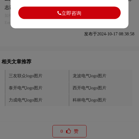
志设计及本链接!
立即咨询
如有内容侵犯您的合法权益，请及时与我们联系
Email:75696531@qq.com，我们将第一时间安排删除。
发布于2024-10-17 08:38:58
相关文章推荐
三友联众logo图片
龙波电气logo图片
泰开电气logo图片
西开电气logo图片
力成电气logo图片
科林电气logo图片
0
赞