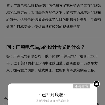
答：广鸿电气品牌整体使用的色彩方案充分契合了其在品牌领
域的品牌定位，采用单色系配色方案，简洁有力地突出品牌核
心符号。这种色彩选择既传递了品牌的图形设计美学，又能有
效吸引目标受众，使标志具有较强的视觉辨识度。
问：广鸿电气logo的设计含义是什么？
6.
答：广鸿电气有限公司（以下简称"广鸿电气"）始创于2008
年，位于美丽的浙江乐清中雁荡山麓，建筑面积一万多平方
米，拥有激光切割、塔式冲床、数控折弯等成熟制造设备。
不再弹出
～已经到底啦～
本文标题和链接
广鸿电气logo图片:
还有疑问欢迎直接咨询三文
https://logo9.net/works/12991.html
转载时请注明出处为诗宸标