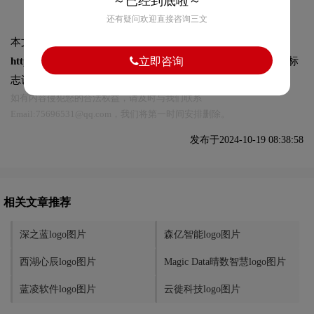
～已经到底啦～
还有疑问欢迎直接咨询三文
本文标题和链接
冰鉴科技logo图片:
立即咨询
https://logo9.net/works/13006.html
转载时请注明出处为诗宸标
志设计及本链接!
如有内容侵犯您的合法权益，请及时与我们联系
Email:75696531@qq.com，我们将第一时间安排删除。
发布于2024-10-19 08:38:58
相关文章推荐
深之蓝logo图片
森亿智能logo图片
西湖心辰logo图片
Magic Data晴数智慧logo图片
蓝凌软件logo图片
云徙科技logo图片