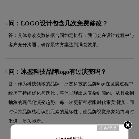
问：LOGO设计包含几次免费修改？
5.
答：具体修改次数依据合同约定执行，我们会在设计过程中与
客户充分沟通，确保最终方案达到满意效果。
问：冰鉴科技品牌logo有过演变吗？
6.
答：作为科技领域的品牌，冰鉴科技的品牌logo在发展过程中
经历了持续优化与迭代，整体呈现出从复杂到简约、从具象到
抽象的现代化演变趋势。每一次更新都紧跟时代审美潮流，同
时保持品牌核心识别元素的延续性，使品牌视觉形象始终与时
俱进，历久弥新。
不再弹出