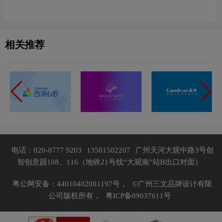
相关推荐
电话：020-8777 9203
13501502207
广州天河大观中路3号创
智创意园108、116（地铁21号线“大观南”站B出口对面）
粤公网安备：44010402001197号，
©广州三文品牌设计有限
公司版权所有，
粤ICP备09037611号