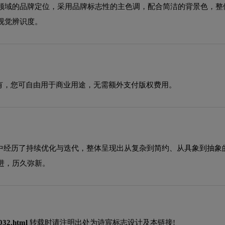
领域的品牌定位，采用品牌标志性的主色调，配合简洁的背景色，整
视觉辨识度。
有，您可自由用于商业用途，无需额外支付版权费用。
程中经历了持续优化与迭代，整体呈现出从复杂到简约、从具象到抽
进，历久弥新。
3032.html
转载时请注明出处为诗宸标志设计及本链接!