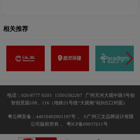
相关推荐
电话：020-8777 9203
13501502207
广州天河大观中路3号创
智创意园108、116（地铁21号线“大观南”站B出口对面）
粤公网安备：44010402001197号，
©广州三文品牌设计有限
公司版权所有，
粤ICP备09037611号