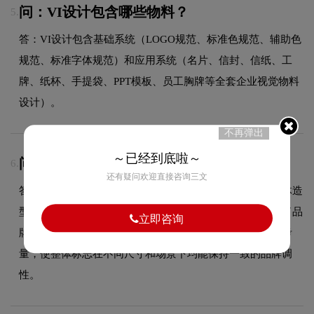
问：VI设计包含哪些物料？
5.
答：VI设计包含基础系统（LOGO规范、标准色规范、辅助色
规范、标准字体规范）和应用系统（名片、信封、信纸、工
牌、纸杯、手提袋、PPT模板、员工胸牌等全套企业视觉物料
设计）。
不再弹出
～已经到底啦～
问：芯原微电子logo使用的是什么字体？
6.
还有疑问欢迎直接咨询三文
答：芯原微电子品牌标志采用的是稳重粗体字标设计，字体造
型与品牌形象高度契合，在确保良好阅读性的同时，彰显了品
立即咨询
牌的字标设计风格。字体的结构、粗细及间距都经过精心考
量，使整体标志在不同尺寸和场景下均能保持一致的品牌调
性。