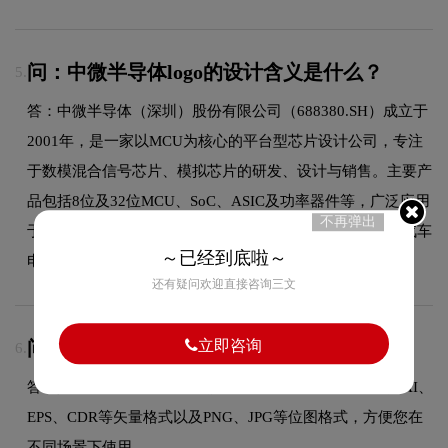
问：中微半导体logo的设计含义是什么？
5.
答：中微半导体（深圳）股份有限公司（688380.SH）成立于
2001年，是一家以MCU为核心的平台型芯片设计公司，专注
于数模混合信号芯片、模拟芯片的研发、设计与销售。主要产
品包括8位及32位MCU、SoC、ASIC及功率器件等，广泛应用
不再弹出
于家用电器、消费电子、工业控制（含无刷电机控制）和汽车
～已经到底啦～
电子等领域。
还有疑问欢迎直接咨询三文
立即咨询
问：源文件全部交付吗？
6.
答：是的，设计完成后我们提供多种格式的源文件，包括AI、
EPS、CDR等矢量格式以及PNG、JPG等位图格式，方便您在
不同场景下使用。