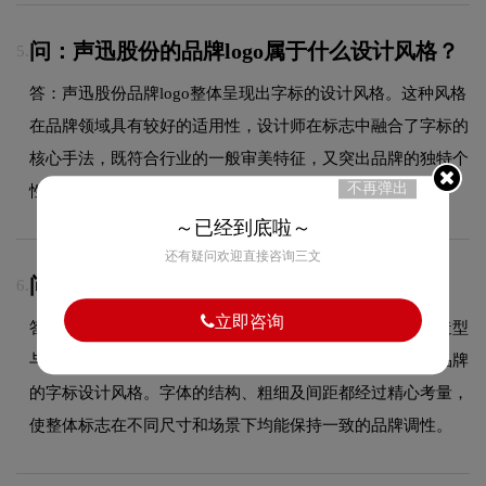
问：声迅股份的品牌logo属于什么设计风格？
5.
答：声迅股份品牌logo整体呈现出字标的设计风格。这种风格
在品牌领域具有较好的适用性，设计师在标志中融合了字标的
核心手法，既符合行业的一般审美特征，又突出品牌的独特个
不再弹出
性，能够在众多竞品中脱颖而出，给消费者留下深刻印象。
～已经到底啦～
还有疑问欢迎直接咨询三文
问：声迅股份logo使用的是什么字体？
6.
立即咨询
答：声迅股份品牌标志采用的是经典衬线字体设计，字体造型
与品牌形象高度契合，在确保良好阅读性的同时，彰显了品牌
的字标设计风格。字体的结构、粗细及间距都经过精心考量，
使整体标志在不同尺寸和场景下均能保持一致的品牌调性。