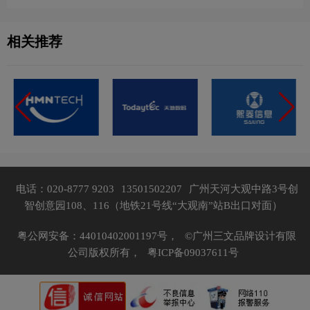
相关推荐
电话：020-8777 9203
13501502207
广州天河大观中路3号创
智创意园108、116（地铁21号线“大观南”站B出口对面）
粤公网安备：44010402001197号，
©广州三文品牌设计有限
公司版权所有，
粤ICP备09037611号