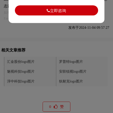
志设计及本链接!
立即咨询
如有内容侵犯您的合法权益，请及时与我们联系
Email:75696531@qq.com，我们将第一时间安排删除。
发布于2024-11-04 09:57:27
相关文章推荐
汇金股份logo图片
罗普特logo图片
魅视科技logo图片
安联锐视logo图片
淳中科技logo图片
狄耐克logo图片
0
赞