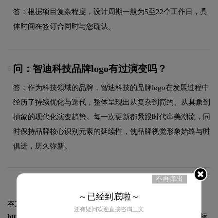
答：根据项目复杂程度，设计周期一般为5至22个工作日，具
体时间在签订合同时与您确认。
问：智迪科技品牌logo有过演变吗？
6.
答：作为科技领域的品牌，智迪科技的品牌logo在发展过程中
经历了持续优化与迭代，整体呈现出从复杂到简约、从具象到
抽象的现代化演变趋势。每一次更新都紧跟时代审美潮流，同
时保持品牌核心识别元素的延续性，使品牌视觉形象始终与时
俱进，历久弥新。
不再弹出
～已经到底啦～
本文标题和链接
智迪科技logo图片:
还有疑问欢迎直接咨询三文
https://logo9.net/works/13169.html
转载时请注明出处为诗宸标