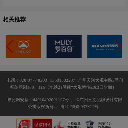
相关推荐
电话：020-8777 9203
13501502207
广州天河大观中路3号创
智创意园108、116（地铁21号线“大观南”站B出口对面）
粤公网安备：44010402001197号，
©广州三文品牌设计有限
公司版权所有，
粤ICP备09037611号