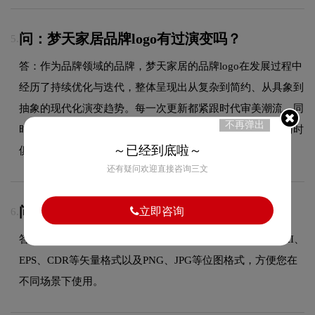
问：梦天家居品牌logo有过演变吗？
5.
答：作为品牌领域的品牌，梦天家居的品牌logo在发展过程中
经历了持续优化与迭代，整体呈现出从复杂到简约、从具象到
抽象的现代化演变趋势。每一次更新都紧跟时代审美潮流，同
不再弹出
时保持品牌核心识别元素的延续性，使品牌视觉形象始终与时
～已经到底啦～
俱进，历久弥新。
还有疑问欢迎直接咨询三文
问：源文件全部交付吗？
立即咨询
6.
答：是的，设计完成后我们提供多种格式的源文件，包括AI、
EPS、CDR等矢量格式以及PNG、JPG等位图格式，方便您在
不同场景下使用。