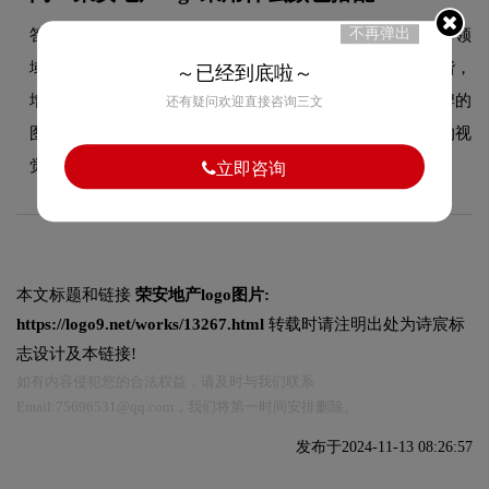
不再弹出
答：荣安地产品牌整体使用的色彩方案充分契合了其在品牌领
域的品牌定位，以双色搭配为主，主色与辅色既对比又和谐，
～已经到底啦～
增强了品牌的现代感和时尚度。这种色彩选择既传递了品牌的
还有疑问欢迎直接咨询三文
图形设计美学，又能有效吸引目标受众，使标志具有较强的视
觉辨识度。
立即咨询
本文标题和链接
荣安地产logo图片:
https://logo9.net/works/13267.html
转载时请注明出处为诗宸标
志设计及本链接!
如有内容侵犯您的合法权益，请及时与我们联系
Email:75696531@qq.com，我们将第一时间安排删除。
发布于2024-11-13 08:26:57