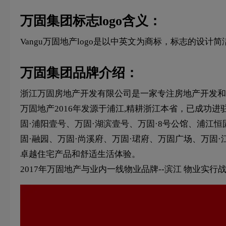
万固集团标志logo含义：
Vangu万固地产logo是以中英文为商标，标志的设
万固集团品牌介绍：
浙江万固房地产开发有限公司是一家专注房地产开发和
万固地产2016年发源于浦江,精耕浙江本省，已成功
固·浦阳壹号、万固·湖滨壹号、万固·8号公馆、浦江恒
固·融园、万固·尚溪府、万固·珺府、万固广场、万固
卓越住宅产品和舒适生活体验。
2017年万固地产与业内一线物业品牌--滨江 物业实