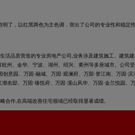
计简洁明了，以红黑两色为主色调，突出了公司的专业性和稳定
生活品质营造的专业房地产公司,业务涉及建筑施工、建筑
进驻杭州、金华、宁波、湖州、绍兴、衢州等多座城市。公司坚
固创意园、万固·融城、万固·观澜府、万固·誉江南、万固·滨
·江潮名邸、万固·臻悦府、万固·溪山风华、万固·金兰悦园
行战略合作,在高端改善住宅领域已经取得显著成绩。