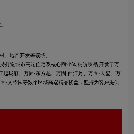
性。
建材、地产开发等领域。
持打造城市高端住宅及核心商业体,精筑臻品,开发了万
江越珑府、万固·东方越、万固·西江月、万固·天玺、万
、万固·文华园等数个区域高端精品楼盘，坚持为客户提供