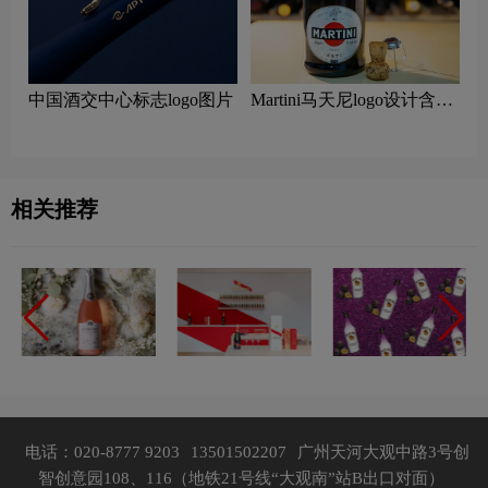
中国酒交中心标志logo图片
Martini马天尼logo设计含义
及鸡尾酒品牌设计理念
相关推荐
电话：020-8777 9203
13501502207
广州天河大观中路3号创
智创意园108、116（地铁21号线“大观南”站B出口对面）