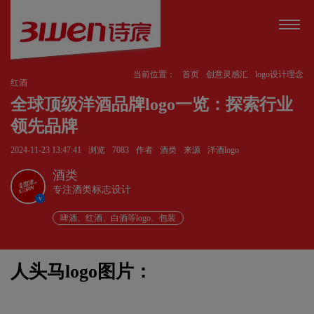
当前位置：
首页
创意灵感汇
logo设计理念
红酒
全球顶级洋酒品牌logo一览：探索行业
领先品牌
2024-11-23 13:47:41
浏览
7083
作者
酒类
来源
洋酒logo
酒类
专注酒类标志设计
v
啤酒、红酒、白酒等logo、包装
人头马logo图片：