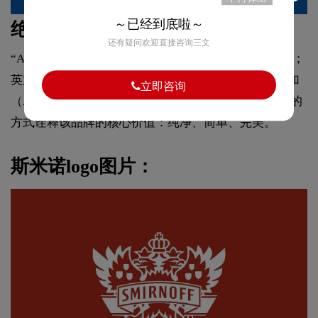
～已经到底啦～
绝对伏特加标志设计说明：
还有疑问欢迎直接咨询三文
“ABSOLUT”具有双重意思：瑞典文“绝对”是品牌名称；
英文则是“绝对的、十足的、全然地”之意。绝对伏特加
立即咨询
（Absolut Vodka）不断采取富有创意而又高雅及幽默的
方式诠释该品牌的核心价值：纯净、简单、完美。
斯米诺logo图片：