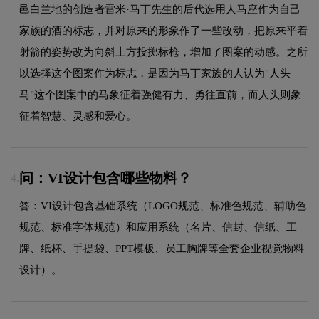
邑白兰地的创造者雷米·马丁先生的后代选用人马座作为自己
家族的酒的标志，并对原来的形象作了一些改动，把原来平着
射箭的姿势改为向斜上方投掷标枪，增加了图案的动感。之所
以选择这个图案作为标志，是因为马丁家族的人认为"人头
马"这个图案中的马象征着强健有力、勇往直前，而人头则象
征着智慧、灵感和爱心。
问：VI设计包含哪些物料？
4.
答：VI设计包含基础系统（LOGO规范、标准色规范、辅助色
规范、标准字体规范）和应用系统（名片、信封、信纸、工
牌、纸杯、手提袋、PPT模板、员工胸牌等全套企业视觉物料
设计）。