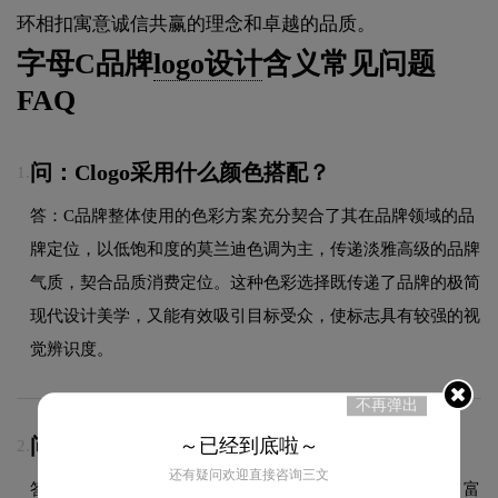
环相扣寓意诚信共赢的理念和卓越的品质。
字母C品牌
logo设计
含义常见问题
FAQ
问：Clogo采用什么颜色搭配？
1.
答：C品牌整体使用的色彩方案充分契合了其在品牌领域的品
牌定位，以低饱和度的莫兰迪色调为主，传递淡雅高级的品牌
气质，契合品质消费定位。这种色彩选择既传递了品牌的极简
现代设计美学，又能有效吸引目标受众，使标志具有较强的视
觉辨识度。
不再弹出
问：Clogo的设计含义是什么？
～已经到底啦～
2.
还有疑问欢迎直接咨询三文
答：新的中国电信企业标识整体造型质相简约、线条流畅、富