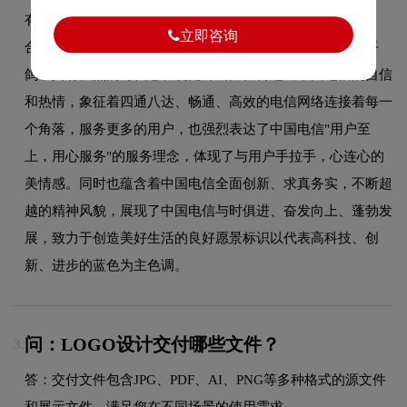
有动感，以中国电信的英文首个字母C的趋势线进行变化组
立即咨询
合，似张开的双臂，又似充满活力的牛头和振翅飞翔的和平
鸽，具有强烈的时代感和视觉冲击力。传递出中国电信的自信
和热情，象征着四通八达、畅通、高效的电信网络连接着每一
个角落，服务更多的用户，也强烈表达了中国电信"用户至
上，用心服务"的服务理念，体现了与用户手拉手，心连心的
美情感。同时也蕴含着中国电信全面创新、求真务实，不断超
越的精神风貌，展现了中国电信与时俱进、奋发向上、蓬勃发
展，致力于创造美好生活的良好愿景标识以代表高科技、创
新、进步的蓝色为主色调。
问：LOGO设计交付哪些文件？
3.
答：交付文件包含JPG、PDF、AI、PNG等多种格式的源文件
和展示文件，满足您在不同场景的使用需求。