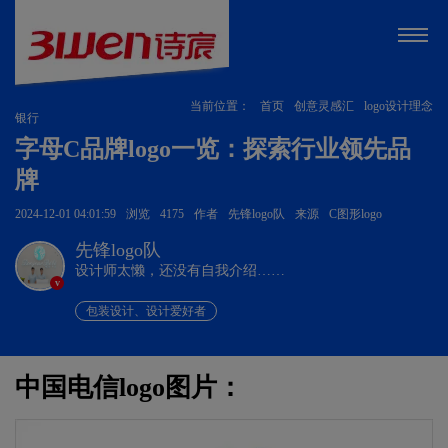
当前位置：
首页
创意灵感汇
logo设计理念
银行
字母C品牌logo一览：探索行业领先品
牌
2024-12-01 04:01:59
浏览
4175
作者
先锋logo队
来源
C图形logo
先锋logo队
设计师太懒，还没有自我介绍……
v
包装设计、设计爱好者
中国电信logo图片：