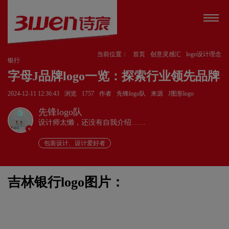
当前位置：
首页
创意灵感汇
logo设计理念
银行
字母J品牌logo一览：探索行业领先品牌
2024-12-11 12:36:43
浏览
1757
作者
先锋logo队
来源
J图形logo
先锋logo队
设计师太懒，还没有自我介绍……
v
包装设计、设计爱好者
吉林银行logo图片：