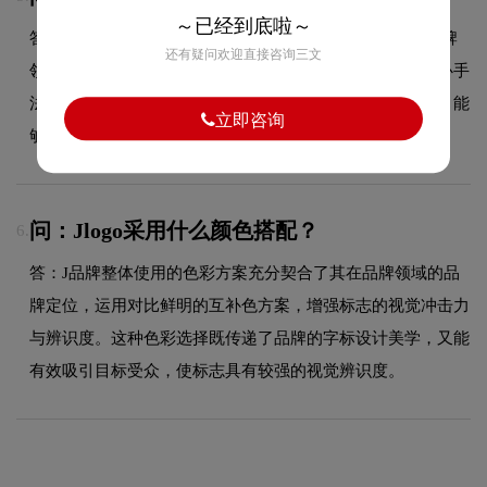
～已经到底啦～
答：J品牌logo整体呈现出字标的设计风格。这种风格在品牌
还有疑问欢迎直接咨询三文
领域具有较好的适用性，设计师在标志中融合了字标的核心手
法，既符合行业的一般审美特征，又突出品牌的独特个性，能
立即咨询
够在众多竞品中脱颖而出，给消费者留下深刻印象。
问：Jlogo采用什么颜色搭配？
6.
答：J品牌整体使用的色彩方案充分契合了其在品牌领域的品
牌定位，运用对比鲜明的互补色方案，增强标志的视觉冲击力
与辨识度。这种色彩选择既传递了品牌的字标设计美学，又能
有效吸引目标受众，使标志具有较强的视觉辨识度。