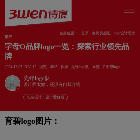
当前位置：
首页
创意灵感汇
logo设计理念
银行
字母O品牌logo一览：探索行业领先品
牌
2024-12-05 13:32:12
浏览
4885
作者
先锋logo队
来源
O图形logo
先锋logo队
设计师太懒，还没有自我介绍……
v
包装设计、设计爱好者
育碧logo图片：