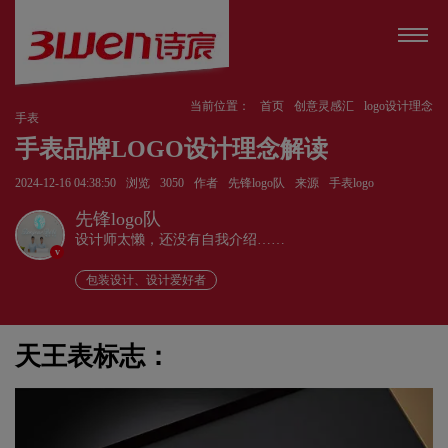
当前位置：
首页
创意灵感汇
logo设计理念
手表
手表品牌LOGO设计理念解读
2024-12-16 04:38:50
浏览
3050
作者
先锋logo队
来源
手表logo
先锋logo队
设计师太懒，还没有自我介绍……
v
包装设计、设计爱好者
天王表标志：