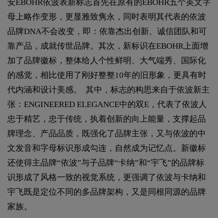
安EBOHR依波表新标志首先在原有的EBOHR五个英文字
母上略作变形，更显雅致隽永，同时表明其代表的依波
品牌DNA不会改变，即：依靠杰出创新、诚信团队和可
靠产品，成就传世品牌。其次，新标识在EBOHR上面增
加了品牌徽标，整体给人个性鲜明、大气端秀、国际化
的感觉，相比使用了刚好整整10年的旧形象，更具有时
代内涵和设计美感。 其中，标志的构思来自于依波新主
张：ENGINEERED ELEGANCE中的双E，代表了依波人
忠于精艺，忠于传统，执着创新的向上能量，支撑起品
牌理念、产品品质，既强化了品牌主张，又与依波的中
文发音和字母标识形成勾连，自然成为记忆点。新徽标
还使得主品牌“依波”与子品牌“卡纳”和“宇飞”的品牌标
识形成了风格一致的视觉系统，更强调了依波与卡纳和
宇飞既是定位不同的多品牌架构，又是同根同源的品牌
家族。