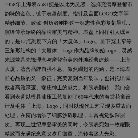
1958年上海表A581便是以此为灵感，选择充满摩登都市
韵味的金色，镀于表盘刻度、指针及盘面LOGO文字等
精妙细节。致敬·创历者则将这一标志性色彩复刻呈现，
演绎传承始终的品牌审美与精神。表盘上同样引人瞩目
的，是12点刻度下方的「大厦体」Logo。呈下宽上窄等
三角形结构的「大厦体」Logo作为品牌初始Logo，灵感
来源兼具先锋理念与摩登审美的外滩经典建筑——上海
大厦，蕴含品牌自强不息、傲然崛起的内涵，是上海表
匠心品质的又一象征，完美复刻当年韵味，也衬托出佩
戴者高雅深邃、端庄绅士的魅力。将腕表翻转，我们会
看到表背以模具油压工艺复刻了60年代末的海棠花窗设
计及毛体「上海」Logo，同时以现代工艺呈现多重表面
处理，在窗内增添了细腻沙砾肌理，丰富视觉纵深层
次。再现上世纪摩登审美的同时，令腕表宛如一枚耀眼
精致而充满纪念意义岁月徽章，流转着迷人光彩。