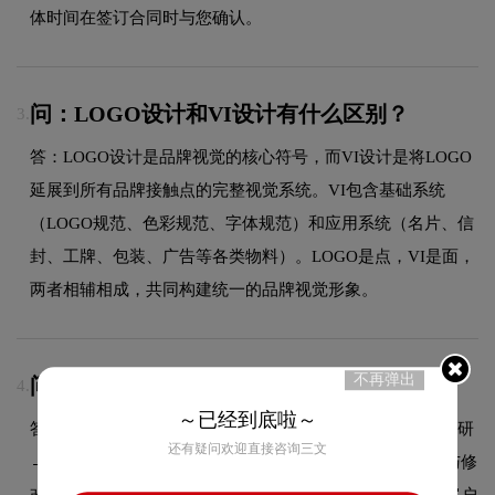
体时间在签订合同时与您确认。
问：LOGO设计和VI设计有什么区别？
3.
答：LOGO设计是品牌视觉的核心符号，而VI设计是将LOGO
延展到所有品牌接触点的完整视觉系统。VI包含基础系统
（LOGO规范、色彩规范、字体规范）和应用系统（名片、信
封、工牌、包装、广告等各类物料）。LOGO是点，VI是面，
两者相辅相成，共同构建统一的品牌视觉形象。
不再弹出
问：品牌LOGO设计一般包含哪些流程？
4.
～已经到底啦～
答：品牌LOGO设计通常包含以下流程：需求沟通与品牌调研
还有疑问欢迎直接咨询三文
→创意构思与草图绘制→方案设计与初步呈现→客户反馈与修
改完善→最终定稿与源文件交付。整个过程中设计师会与客户