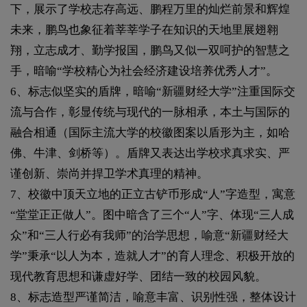
下，展示了学校志存高远、鹏程万里的灿烂前景和辉煌
未来，鹏鸟也象征着莘莘学子在知识的天地里展翅翱
翔，立志成才、勤学报国，鹏鸟又似一双呵护的智慧之
手，暗喻“学校精心为社会经济建设培养优秀人才”。
6、标志似坚实的盾牌，暗喻“新疆财经大学”注重国际交
流与合作，彰显传统与现代的一脉相承，本土与国际的
融合相通（国际主流大学的校徽图案以盾形为主，如哈
佛、牛津、剑桥等）。盾牌又表达出学校求真求实、严
谨创新、崇尚并捍卫学术真理的精神。
7、校徽中顶天立地的正立古铲币形成“人”字造型，寓意
“堂堂正正做人”。图中暗含了三个“人”字、体现“三人成
众”和“三人行必有我师”的治学思想，喻意“新疆财经大
学”秉承“以人为本，造就人才”的育人理念、积极开放的
现代教育思想和谦虚好学、团结一致的校园风貌。
8、标志造型严谨简洁，喻意丰富、识别性强，整体设计