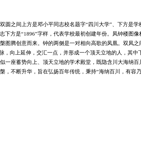
方是邓小平同志校名题字“四川大学”、下方是学校英文名“SICH
像标志下方是“1896”字样，代表学校最初创建年份。凤钟楼
腾创意而来。钟的两侧是一对相向高歌的凤凰。双凤之间形成“川U
水脉，向上延伸，交汇一点，并形成一个顶天立地的人，其中下
似一座蓄势向上、顶天立地的学术殿堂，既隐含川大海纳百
槃，不断升华，旨在弘扬百年传统，秉持“海纳百川，有容乃