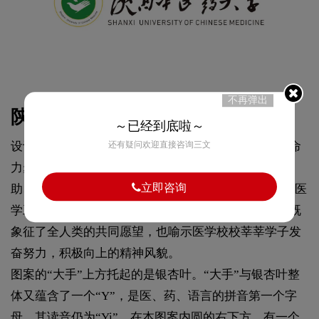
不再弹出
陕西中医药大学标志logo含义：
～已经到底啦～
设计整体色彩以绿色烘托，代表了蒸蒸日上的强大生命
还有疑问欢迎直接咨询三文
力;中心主体图案是一支有力的大手，寓意“支持、援
立即咨询
助、服务、关爱”，体现了人类社会的共同愿望，更是医
学工作的最终目的，同时，他也隐含了一只和平鸽，既
象征了全人类的共同愿望，也喻示医学校校莘莘学子发
奋努力，积极向上的精神风貌。
图案的“大手”上方托起的是银杏叶。“大手”与银杏叶整
体又蕴含了一个“Y”，是医、药、语言的拼音第一个字
母，其读音仍为“Yi”。在本图案内圆的右下方，有一个