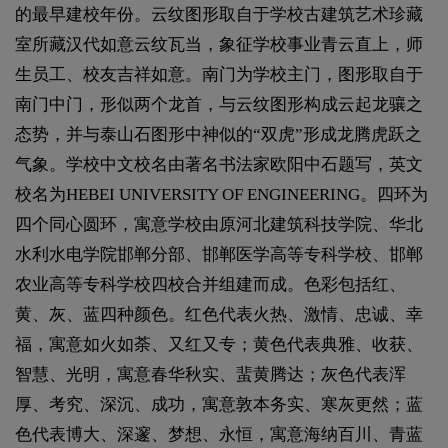
的最早建校年份。云纹图形取自于学校古建筑艺术珍藏
室所藏汉代如意云纹瓦当，象征学校事业青云直上，师
生员工、校友吉祥如意。南门为学校主门，图形取自于
南门中门，形似两个龙首，与云纹图形构成云起龙骧之
态势，并与泰山石图形中神似的“双虎”形成龙腾虎跃之
气象。学校中文校名由著名书法家欧阳中石题写，英文
校名为HEBEI UNIVERSITY OF ENGINEERING。四环为
四个同心圆环，寓意学校由原河北建筑科技学院、华北
水利水电学院邯郸分部、邯郸医学高等专科学校、邯郸
农业高等专科学校四校合并组建而成。色彩包括红、
黄、灰、蓝四种颜色。红色代表火热、激情、忠诚、幸
福，寓意如火如荼、又红又专；黄色代表典雅、收获、
智慧、光明，寓意春华秋实、蜚黄腾达；灰色代表浑
厚、考究、深沉、成功，寓意敦本务实、寒灰更然；蓝
色代表博大、深邃、梦想、永恒，寓意海纳百川、青蓝