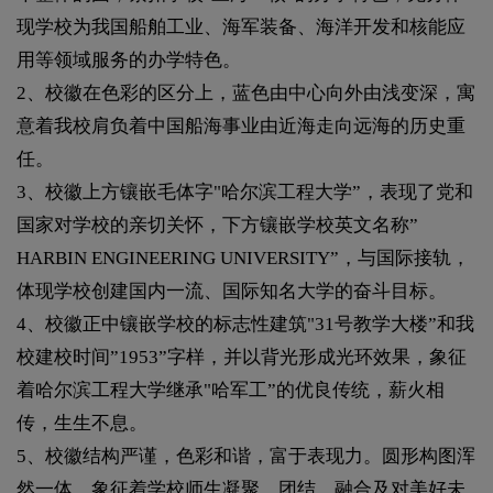
现学校为我国船舶工业、海军装备、海洋开发和核能应
用等领域服务的办学特色。
2、校徽在色彩的区分上，蓝色由中心向外由浅变深，寓
意着我校肩负着中国船海事业由近海走向远海的历史重
任。
3、校徽上方镶嵌毛体字"哈尔滨工程大学”，表现了党和
国家对学校的亲切关怀，下方镶嵌学校英文名称”
HARBIN ENGINEERING UNIVERSITY”，与国际接轨，
体现学校创建国内一流、国际知名大学的奋斗目标。
4、校徽正中镶嵌学校的标志性建筑"31号教学大楼”和我
校建校时间”1953”字样，并以背光形成光环效果，象征
着哈尔滨工程大学继承"哈军工”的优良传统，薪火相
传，生生不息。
5、校徽结构严谨，色彩和谐，富于表现力。圆形构图浑
然一体，象征着学校师生凝聚、团结、融合及对美好未