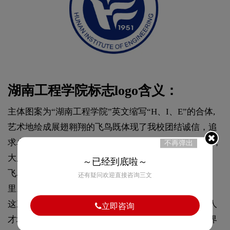
湖南工程学院标志logo含义：
主体图案为“湖南工程学院”英文缩写“H、I、E”的合体,
艺术地绘成展翅翱翔的飞鸟既体现了我校团结诚信，追
求卓越，争创一流,敢为人先的意志,又显示了两校联合，
不再弹出
大展宏图的活力，显现了“博学致远”的意境。
～已经到底啦～
飞鸟象征引导学生在知识的天空中翱翔，来日鹏程万
还有疑问欢迎直接咨询三文
里。三条飞翼又仿若伸展的树叶，象征着青春和活力。
这三条线既代表我校高素质、创造性、应用型的三大人
立即咨询
才培养目标，又将天时、地利、人和统一在高尚的境界