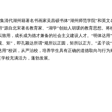
集清代湖州籍著名书画家吴昌硕书体“湖州师范学院”和英文
”源自北宋著名教育家、“湖学”创始人胡瑗的教育思想。将
致用，成长成为德才兼备的社会主义建设人才。“明体达用”下标
、矩”，即孔颖达所谓“规所以正圆，矩所以正方。”孟子说
达用”校训，从严治校，培养学生具有正确的道德取向与行为
征学校充满活力，蓬勃发展。