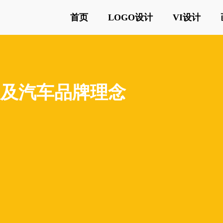
首页
LOGO设计
VI设计
o含义及汽车品牌理念