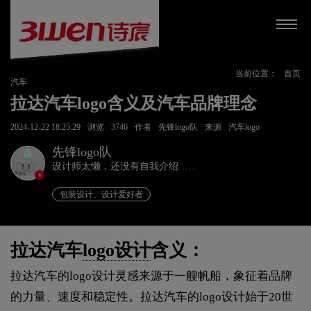
当前位置：
首页
汽车
拉达汽车logo含义及汽车品牌理念
2024-12-22 18:25:29
浏览
3746
作者
先锋logo队
来源
汽车logo
先锋logo队
设计师太懒，还没有自我介绍……
v
包装设计、设计爱好者
拉达汽车
logo设计
含义：
拉达汽车的logo设计灵感来源于一艘帆船，象征着品牌
的力量、速度和稳定性。‌拉达汽车的logo设计始于20世