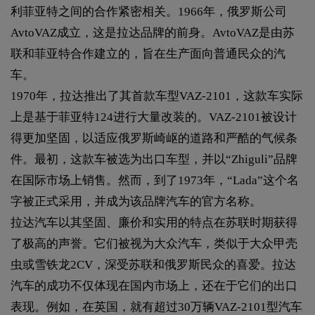
利菲亚特之间的合作紧密相关。1966年，俄罗斯公司
AvtoVAZ成立，这是拉达品牌的前身。AvtoVAZ是由苏
联和菲亚特合作建立的，旨在生产面向普通民众的汽
车。
1970年，拉达推出了其首款车型VAZ-2101，这款车实际
上是基于菲亚特124进行大量改装的。VAZ-2101被设计
得更加坚固，以适应俄罗斯崎岖的道路和严酷的气候条
件。最初，这款车被选为出口车型，并以“Zhiguli”品牌
在国际市场上销售。然而，到了1973年，“Lada”这个名
字被正式采用，并成为该品牌汽车的官方名称。
拉达汽车以其坚固、廉价和实用的特点在苏联时期获得
了极高的声誉。它们被视为大众汽车，类似于大众甲壳
虫或雪铁龙2CV，深受苏联和俄罗斯民众的喜爱。拉达
汽车的成功不仅体现在国内市场上，还在于它们的出口
表现。例如，在英国，就有超过30万辆VAZ-2101型汽车