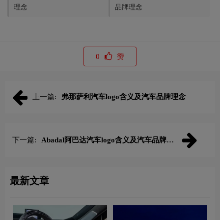
理念
品牌理念
0
赞
上一篇:
弗那萨利汽车logo含义及汽车品牌理念
下一篇:
Abadal阿巴达汽车logo含义及汽车品牌理
念
最新文章