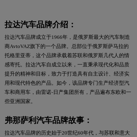
拉达汽车品牌介绍：
拉达汽车品牌成立于1966年，是俄罗斯最大的汽车制造
商AvtoVAZ旗下的一个品牌。总部位于俄罗斯萨马拉的
托格里亚蒂，这个品牌承载着苏联和俄罗斯几代人的情
感寄托。拉达汽车自成立以来，一直秉承现代化和品质
提升的精神和目标，致力于打造具有自主设计、经济实
用和现代特色的产品。如今，该品牌专门生产经济型汽
车和商用车，由雷诺-日产集团所有，产品遍布东欧和一
些亚洲国家。
弗那萨利汽车品牌故事：
拉达汽车品牌的历史始于20世纪60年代，与苏联和意大