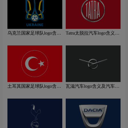
乌克兰国家足球队logo含义
Tatra太脱拉汽车logo含义及
及运动队品牌理念
汽车品牌理念
土耳其国家足球队logo含义
瓦滋汽车logo含义及汽车品
及运动队品牌理念
牌理念