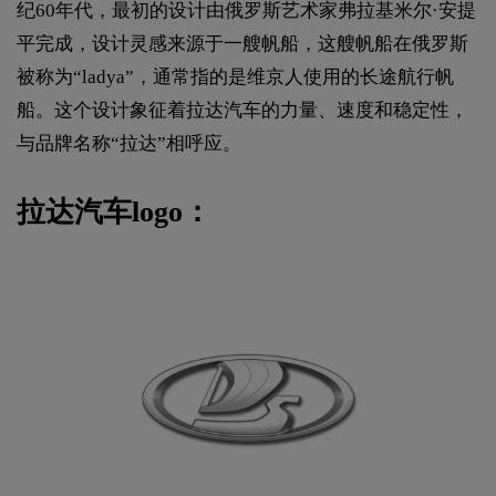
纪60年代，最初的设计由俄罗斯艺术家弗拉基米尔·安提
平完成，设计灵感来源于一艘帆船，这艘帆船在俄罗斯
被称为“ladya”，通常指的是维京人使用的长途航行帆
船。这个设计象征着拉达汽车的力量、速度和稳定性，
与品牌名称“拉达”相呼应‌。
拉达汽车logo：