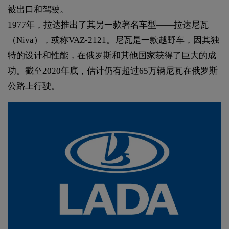
被出口和驾驶。
1977年，拉达推出了其另一款著名车型——拉达尼瓦
（Niva），或称VAZ-2121。尼瓦是一款越野车，因其独
特的设计和性能，在俄罗斯和其他国家获得了巨大的成
功。截至2020年底，估计仍有超过65万辆尼瓦在俄罗斯
公路上行驶。