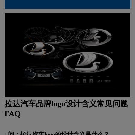
拉达汽车品牌logo设计含义常见问题
FAQ
问：拉达汽车logo的设计含义是什么？
1.