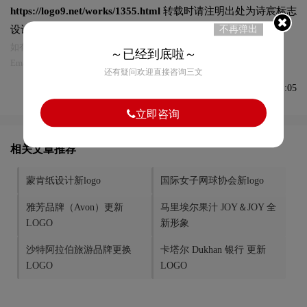
https://logo9.net/works/1355.html
转载时请注明出处为诗宸标志
设计及本链接!
不再弹出
如有内容侵犯您的合法权益，请及时与我们联系
～已经到底啦～
Email:75696531@qq.com，我们将第一时间安排删除。
还有疑问欢迎直接咨询三文
发布于2020-12-11 15:51:05
立即咨询
相关文章推荐
蒙肯纸设计新logo
国际女子网球协会新logo
雅芳品牌（Avon）更新
马里埃尔果汁 JOY＆JOY 全
LOGO
新形象
沙特阿拉伯旅游品牌更换
卡塔尔 Dukhan 银行 更新
LOGO
LOGO