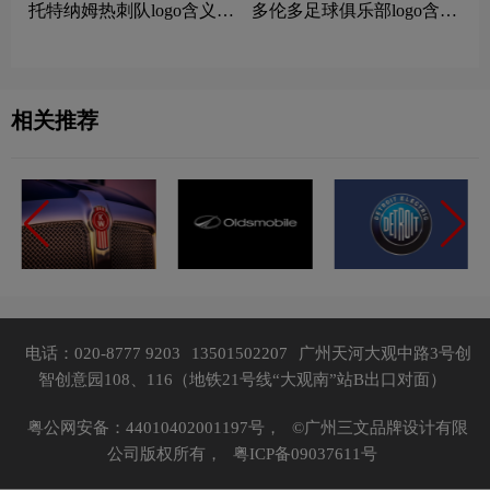
托特纳姆热刺队logo含义及
多伦多足球俱乐部logo含义
运动队品牌理念
及运动队品牌理念
相关推荐
电话：020-8777 9203
13501502207
广州天河大观中路3号创
智创意园108、116（地铁21号线“大观南”站B出口对面）
粤公网安备：44010402001197号，
©广州三文品牌设计有限
公司版权所有，
粤ICP备09037611号