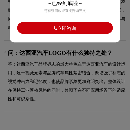
中经历了持续优化与迭代，整体呈现出从复杂到简约、从具象
～已经到底啦～
到抽象的现代化演变趋势。每一次更新都紧跟时代审美潮流，
还有疑问欢迎直接咨询三文
同时保持品牌核心识别元素的延续性，使品牌视觉形象始终与
时俱进，历久弥新。
立即咨询
问：达西亚汽车LOGO有什么独特之处？
6.
答：达西亚汽车品牌标志的最大特色在于达西亚汽车的设计运
用，这一视觉元素与品牌汽车属性紧密结合，既增强了标志的
视觉冲击力和记忆度，也使品牌形象更加鲜明突出。整体设计
在保持工业硬核风格的同时，兼顾了在不同应用场景下的适应
性和可识别性。