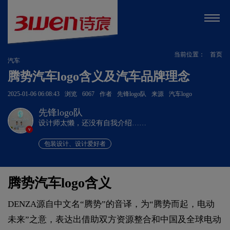
当前位置：
首页
汽车
腾势汽车logo含义及汽车品牌理念
2025-01-06 06:08:43
浏览
6067
作者
先锋logo队
来源
汽车logo
先锋logo队
设计师太懒，还没有自我介绍……
v
包装设计、设计爱好者
腾势汽车logo含义
DENZA源自中文名“腾势”的音译，为“腾势而起，电动
未来”之意，表达出借助双方资源整合和中国及全球电动