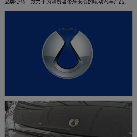
品牌使命。致力于为消费者带来安心的电动汽车产品。