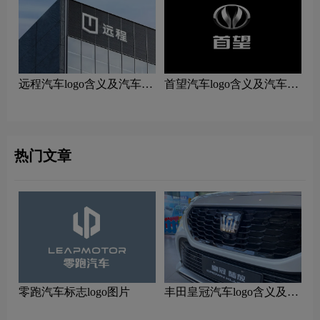
远程汽车logo含义及汽车品
首望汽车logo含义及汽车品
牌理念
牌理念
热门文章
零跑汽车标志logo图片
丰田皇冠汽车logo含义及汽
车品牌理念