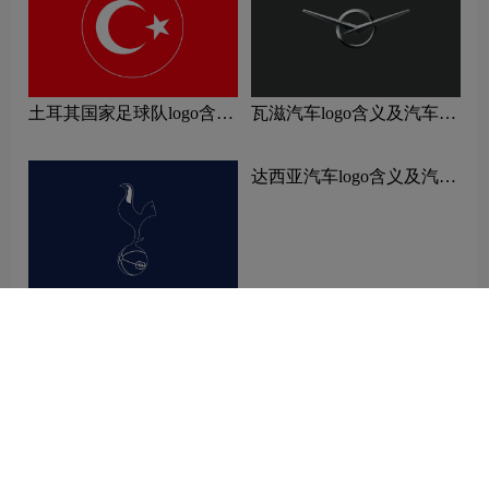
土耳其国家足球队logo含义
瓦滋汽车logo含义及汽车品
及运动队品牌理念
牌理念
托特纳姆热刺队logo含义及
达西亚汽车logo含义及汽车
运动队品牌理念
品牌理念
相关推荐