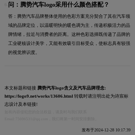
问：腾势汽车logo采用什么颜色搭配？
6.
答：腾势汽车品牌整体使用的色彩方案充分契合了其在汽车领
域的品牌定位，以温暖明快的暖色调为主，传递积极活力的品
牌情绪，拉近与消费者的距离。这种色彩选择既传递了品牌的
工业硬核设计美学，又能有效吸引目标受众，使标志具有较强
的视觉辨识度。
本文标题和链接
腾势汽车logo含义及汽车品牌理念:
https://logo9.net/works/13606.html
转载时请注明出处为诗宸标
志设计及本链接!
如有内容侵犯您的合法权益，请及时与我们联系
Email:75696531@qq.com，我们将第一时间安排删除。
发布于2024-12-28 10:17:39