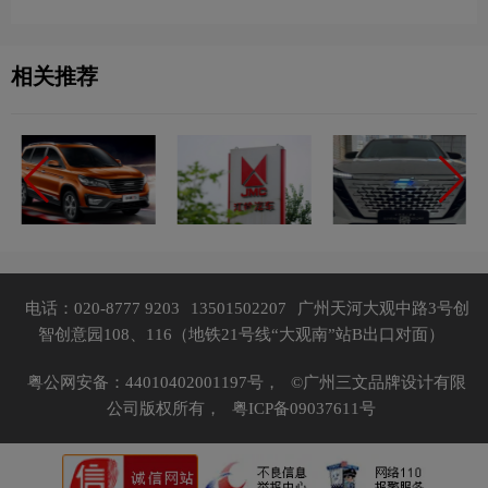
相关推荐
电话：020-8777 9203
13501502207
广州天河大观中路3号创
智创意园108、116（地铁21号线“大观南”站B出口对面）
粤公网安备：44010402001197号，
©广州三文品牌设计有限
公司版权所有，
粤ICP备09037611号