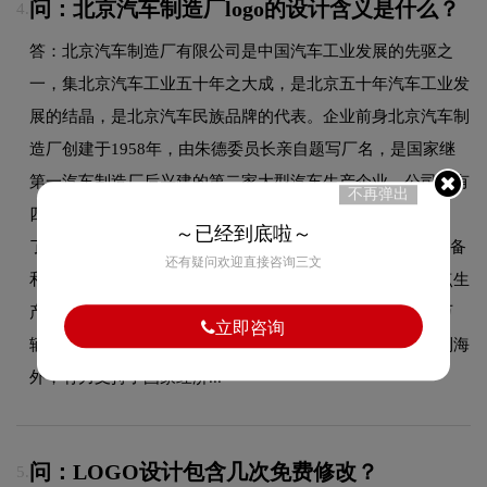
问：北京汽车制造厂logo的设计含义是什么？
4.
答：北京汽车制造厂有限公司是中国汽车工业发展的先驱之
一，集北京汽车工业五十年之大成，是北京五十年汽车工业发
展的结晶，是北京汽车民族品牌的代表。企业前身北京汽车制
造厂创建于1958年，由朱德委员长亲自题写厂名，是国家继
第一汽车制造厂后兴建的第二家大型汽车生产企业。公司拥有
不再弹出
四十余年的轻型越野车和卡车开发生产历史，为公司赢得
～已经到底啦～
了"越野世家"的美名。公司以越野车为基础，以满足军队装备
还有疑问欢迎直接咨询三文
和市场需求为目标，不断拓展产品系列，成为国家军车定点生
产企业、中国轻型越野车骨干企业。累计生产汽车超过百万
立即咨询
辆，产品遍及大江南北，市场从军内做到军外，从国内做到海
外，有力支持了国家经济...
问：LOGO设计包含几次免费修改？
5.