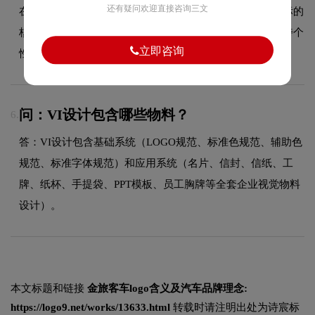
还有疑问欢迎直接咨询三文
在汽车领域具有较好的适用性，设计师在标志中融合了字标的
核心手法，既符合行业的一般审美特征，又突出品牌的独特个
立即咨询
性，能够在众多竞品中脱颖而出，给消费者留下深刻印象。
问：VI设计包含哪些物料？
6.
答：VI设计包含基础系统（LOGO规范、标准色规范、辅助色
规范、标准字体规范）和应用系统（名片、信封、信纸、工
牌、纸杯、手提袋、PPT模板、员工胸牌等全套企业视觉物料
设计）。
本文标题和链接
金旅客车logo含义及汽车品牌理念:
https://logo9.net/works/13633.html
转载时请注明出处为诗宸标