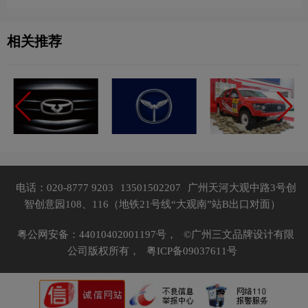
相关推荐
电话：020-8777 9203
13501502207
广州天河大观中路3号创
智创意园108、116（地铁21号线“大观南”站B出口对面）
粤公网安备：44010402001197号，
©广州三文品牌设计有限
公司版权所有，
粤ICP备09037611号