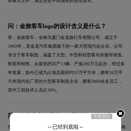
和展示文件，满足您在不同场景的使用需求。
问：金旅客车logo的设计含义是什么？
4.
答：金旅客车，全称为厦门金龙旅行车有限公司，成立于
1992年，是金龙汽车集团旗下的一家大型现代化企业。公司
专注于客车制造，涵盖了大型、中型和轻型客车的整车研发、
制造和销售。从最初的试产13辆、产值200万元起步，经过多
年发展，如今已成为占地总面积约35万平方米，拥有16万平
方米现代化厂房的大型客车制造企业，拥有2000余名员工，
其中工程技术人员占30%。
问：金旅客车的品牌logo属于什么设计风格？
5.
不再弹出
～已经到底啦～
答：金旅客车品牌logo整体呈现出字标的设计风格。这种风格