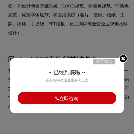
答：VI设计包含基础系统（LOGO规范、标准色规范、辅助色
规范、标准字体规范）和应用系统（名片、信封、信纸、工
牌、纸杯、手提袋、PPT模板、员工胸牌等全套企业视觉物料
设计）。
问：logoLOGO有什么独特之处？
6.
不再弹出
答：logo品牌标志的最大特色在于‌捷达汽车的设计运用，这一
～已经到底啦～
视觉元素与品牌汽车属性紧密结合，既增强了标志的视觉冲击
还有疑问欢迎直接咨询三文
力和记忆度，也使品牌形象更加鲜明突出。整体设计在保持工
业硬核风格的同时，兼顾了在不同应用场景下的适应性和可识
立即咨询
别性。