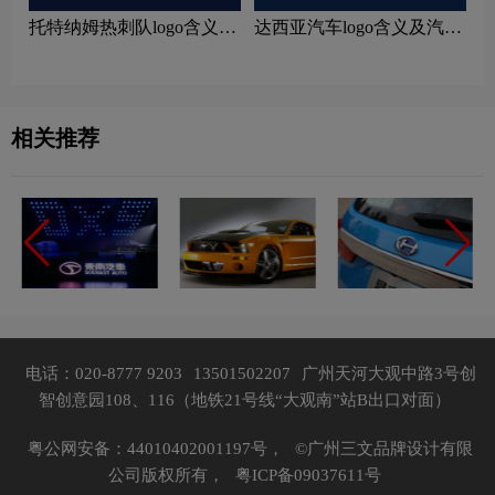
托特纳姆热刺队logo含义及
达西亚汽车logo含义及汽车
运动队品牌理念
品牌理念
相关推荐
电话：020-8777 9203
13501502207
广州天河大观中路3号创
智创意园108、116（地铁21号线“大观南”站B出口对面）
粤公网安备：44010402001197号，
©广州三文品牌设计有限
公司版权所有，
粤ICP备09037611号