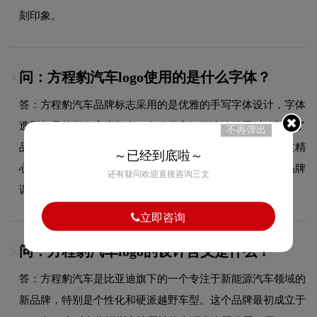
刻印象。
问：方程豹汽车logo使用的是什么字体？
4.
答：方程豹汽车品牌标志采用的是优雅的手写字体设计，字体
造型与品牌形象高度契合，在确保良好阅读性的同时，彰显了
不再弹出
品牌的工业硬核设计风格。字体的结构、粗细及间距都经过精
～已经到底啦～
心考量，使整体标志在不同尺寸和场景下均能保持一致的品牌
还有疑问欢迎直接咨询三文
调性。
立即咨询
问：方程豹汽车logo的设计含义是什么？
5.
答：方程豹汽车是比亚迪旗下的一个专注于新能源汽车领域的
新品牌，特别是个性化和硬派越野车型。这个品牌最初成立于