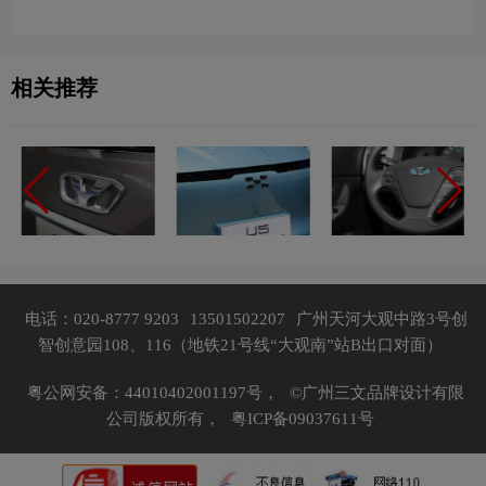
运动队品牌理念
品牌理念
相关推荐
电话：020-8777 9203
13501502207
广州天河大观中路3号创
智创意园108、116（地铁21号线“大观南”站B出口对面）
粤公网安备：44010402001197号，
©广州三文品牌设计有限
公司版权所有，
粤ICP备09037611号