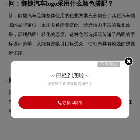
问：御捷汽车logo采用什么颜色搭配？
5.
答：御捷汽车品牌整体使用的色彩方案充分契合了其在汽车领
域的品牌定位，采用多色渐变搭配，营造活力丰富的视觉效
果，展现品牌年轻化的态度。这种色彩选择既传递了品牌的字
标设计美学，又能有效吸引目标受众，使标志具有较强的视觉
辨识度。
不再弹出
～已经到底啦～
问：源文件全部交付吗？
6.
还有疑问欢迎直接咨询三文
答：是的，设计完成后我们提供多种格式的源文件，包括AI、
EPS、CDR等矢量格式以及PNG、JPG等位图格式，方便您在
立即咨询
不同场景下使用。