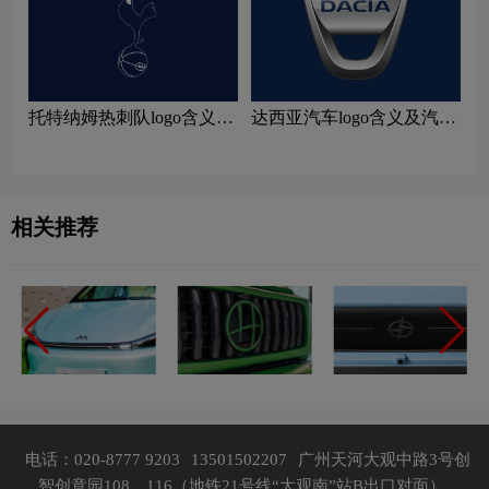
托特纳姆热刺队logo含义及
达西亚汽车logo含义及汽车
运动队品牌理念
品牌理念
相关推荐
电话：020-8777 9203
13501502207
广州天河大观中路3号创
智创意园108、116（地铁21号线“大观南”站B出口对面）