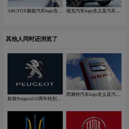
ARCFOX极狐汽车logo含义
领克汽车logo含义及汽车品
及汽车品牌理念
牌理念
其他人同时还浏览了
西雅特汽车logo含义及汽车
标致Peugeot210周年特别版
品牌理念
新logo