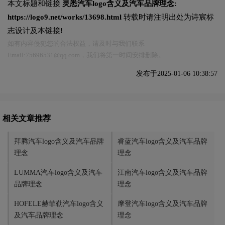
本文标题和链接
灵悉汽车logo含义及汽车品牌理念:
https://logo9.net/works/13698.html
转载时请注明出处为诗宸标
志设计及本链接!
如有内容侵犯您的合法权益，请及时与我们联系
Email:75696531@qq.com，我们将第一时间安排删除。
发布于2025-01-06 10:38:57
相关文章推荐
拜腾汽车logo含义及汽车品牌
睿蓝汽车logo含义及汽车品牌
理念
理念
LUMMA汽车logo含义及汽车
‌江南汽车logo含义及汽车品牌
品牌理念
理念
HOFELE赫菲勒汽车logo含义
摩登汽车logo含义及汽车品牌
及汽车品牌理念
理念