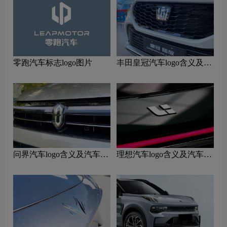
零跑汽车标志logo图片
丰田皇冠汽车logo含义及汽
车品牌理念
问界汽车logo含义及汽车品
理想汽车logo含义及汽车品
牌理念
牌理念