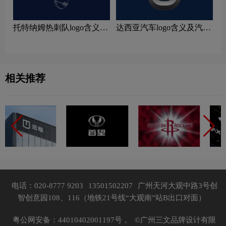
托特纳姆热刺队logo含义及
达西亚汽车logo含义及汽车
运动队品牌理念
品牌理念
相关推荐
电话：020-8777 9203
13501502207
广州天河大观中路3号创
智创意园108、116（地铁21号线“大观南”站B出口对面）
粤公网安备：44010402001197号，
©广州三文品牌设计有限