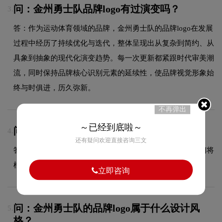
问：金州勇士队品牌logo有过演变吗？
3.
答：作为运动体育领域的品牌，金州勇士队的品牌logo在发展
过程中经历了持续优化与迭代，整体呈现出从复杂到简约、从
具象到抽象的现代化演变趋势。每一次更新都紧跟时代审美潮
流，同时保持品牌核心识别元素的延续性，使品牌视觉形象始
终与时俱进，历久弥新。
不再弹出
～已经到底啦～
问：加急能否处理？
4.
还有疑问欢迎直接咨询三文
答：可以加急处理，具体加急时间和费用请咨询客服，我们将
根据项目复杂度和您的紧急需求协调安排。
立即咨询
问：金州勇士队的品牌logo属于什么设计风
5.
格？