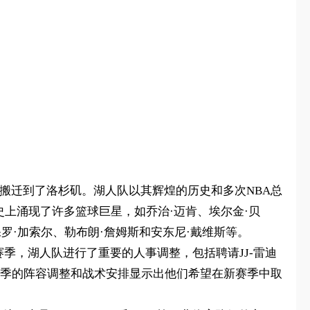
年搬迁到了洛杉矶。湖人队以其辉煌的历史和多次NBA总
历史上涌现了许多篮球巨星，如乔治·迈肯、埃尔金·贝
保罗·加索尔、勒布朗·詹姆斯和安东尼·戴维斯等。
25赛季，湖人队进行了重要的人事调整，包括聘请JJ-雷迪
赛季的阵容调整和战术安排显示出他们希望在新赛季中取