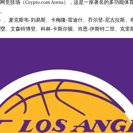
场（Crypto.com Arena），这是一座著名的多功能体
。
（教练）、麦克斯韦-刘易斯、卡梅隆-雷迪什、乔尔登-尼古拉斯
村塁、文森特博登、科林-卡斯尔顿、肖恩-伊斯特二世、克里