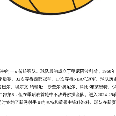
乐部中的一支传统强队。球队最初成立于明尼阿波利斯，1960
进入季后赛、32次夺得西部冠军、17次夺得NBA总冠军。球队
贾巴尔、埃尔文·约翰逊、沙奎尔·奥尼尔、科比·布莱恩特、
排名西部第8，但在季后赛首轮中不敌丹佛掘金队。进入2024-
同时签约了新秀射手克内克特和蓝领中锋科洛科。球队在新