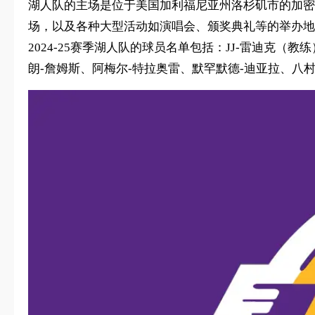
湖人队的主场是位于美国加利福尼亚州洛杉矶市的加密网竞技
场，以及各种大型活动如演唱会、颁奖典礼等的举办地
2024-25赛季湖人队的球员名单包括：JJ-雷迪克
朗-詹姆斯、阿梅尔-特拉奥雷、默罕默德-迪亚拉、八