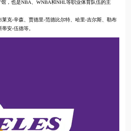
育馆，也是NBA、WNBA和NHL等职业体育队伍的主
、布莱克-辛森、贾德里-范德比尔特、哈里-吉尔斯、勒布
斯蒂安-伍德等。