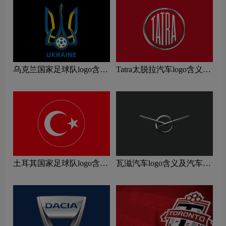
乌克兰国家足球队logo含义
Tatra太脱拉汽车logo含义及
及运动队品牌理念
汽车品牌理念
土耳其国家足球队logo含义
瓦滋汽车logo含义及汽车品
及运动队品牌理念
牌理念