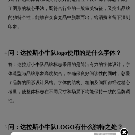
了图形的核心手法，既符合行业的一般审美特征，又突出品牌
的独特个性，能够在众多竞品中脱颖而出，给消费者留下深刻
印象。
问：达拉斯小牛队logo使用的是什么字体？
4.
答：达拉斯小牛队品牌标志采用的是简洁有力的字体设计，字
体造型与品牌形象高度契合，在确保良好阅读性的同时，彰显
了品牌的图形设计风格。字体的结构、粗细及间距都经过精心
考量，使整体标志在不同尺寸和场景下均能保持一致的品牌调
性。
问：达拉斯小牛队LOGO有什么独特之处？
5.