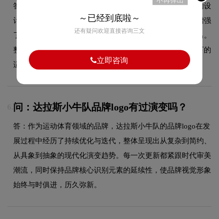
不再弹出
答：达拉斯小牛队品牌标志的最大特色在于达拉斯小牛队的设
～已经到底啦～
计运用，这一视觉元素与品牌运动体育属性紧密结合，既增强
还有疑问欢迎直接咨询三文
了标志的视觉冲击力和记忆度，也使品牌形象更加鲜明突出。
整体设计在保持图形风格的同时，兼顾了在不同应用场景下的
立即咨询
适应性和可识别性。
问：达拉斯小牛队品牌logo有过演变吗？
6.
答：作为运动体育领域的品牌，达拉斯小牛队的品牌logo在发
展过程中经历了持续优化与迭代，整体呈现出从复杂到简约、
从具象到抽象的现代化演变趋势。每一次更新都紧跟时代审美
潮流，同时保持品牌核心识别元素的延续性，使品牌视觉形象
始终与时俱进，历久弥新。