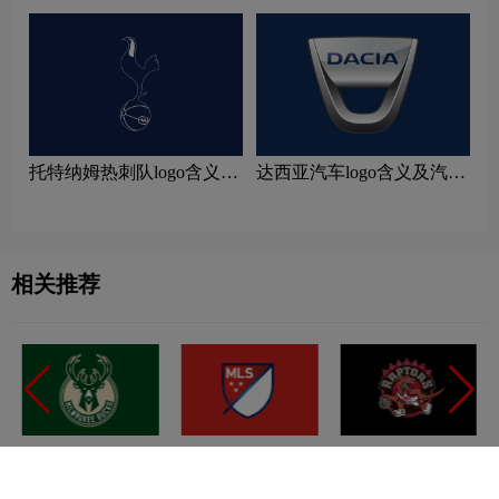
托特纳姆热刺队logo含义及
达西亚汽车logo含义及汽车
运动队品牌理念
品牌理念
相关推荐