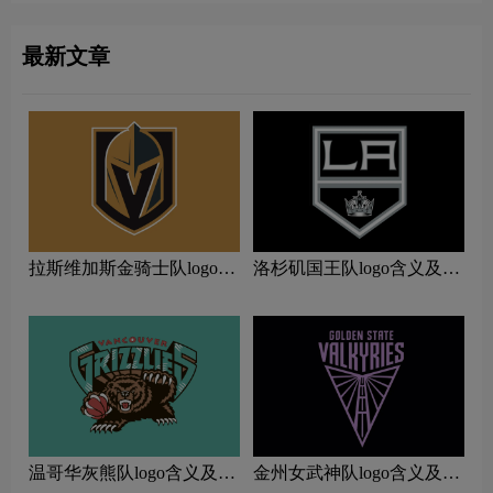
最新文章
拉斯维加斯金骑士队logo含
洛杉矶国王队logo含义及运
义及运动队品牌理念
动队品牌理念
温哥华灰熊队logo含义及运
金州女武神队logo含义及运