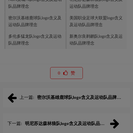
队品牌理念
运动队品牌理念
密尔沃基雄鹿球队logo含义及
美国职业足球大联盟logo含义
运动队品牌理念
及运动队品牌理念
多伦多猛龙队logo含义及运动
新奥尔良鹈鹕队logo含义及运
队品牌理念
动队品牌理念
0
赞
上一篇:
密尔沃基雄鹿球队logo含义及运动队品牌理
念
下一篇:
明尼苏达森林狼队logo含义及运动队品牌
理念