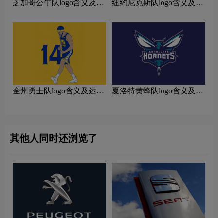
芝加哥公牛队logo含义及运
纽约尼克斯队logo含义及运
动队品牌理念
动队品牌理念
金州勇士队logo含义及运动
夏洛特黄蜂队logo含义及运
队品牌理念
动队品牌理念
其他人同时还浏览了