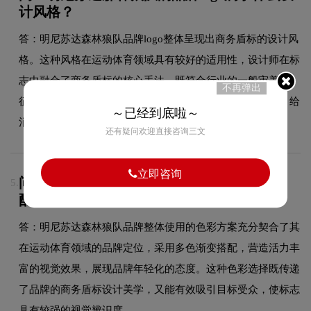
计风格？
答：明尼苏达森林狼队品牌logo整体呈现出商务盾标的设计风
格。这种风格在运动体育领域具有较好的适用性，设计师在标
志中融合了商务盾标的核心手法，既符合行业的一般审美特
不再弹出
征，又突出品牌的独特个性，能够在众多竞品中脱颖而出，给
～已经到底啦～
消费者留下深刻印象。
还有疑问欢迎直接咨询三文
立即咨询
问：明尼苏达森林狼队logo采用什么颜色搭
5.
配？
答：明尼苏达森林狼队品牌整体使用的色彩方案充分契合了其
在运动体育领域的品牌定位，采用多色渐变搭配，营造活力丰
富的视觉效果，展现品牌年轻化的态度。这种色彩选择既传递
了品牌的商务盾标设计美学，又能有效吸引目标受众，使标志
具有较强的视觉辨识度。