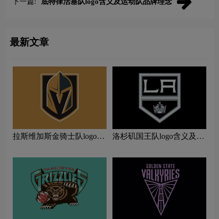
下一篇:
底特律活塞队logo含义及运动队品牌理念
最新文章
拉斯维加斯金骑士队logo含
洛杉矶国王队logo含义及运
义及运动队品牌理念
动队品牌理念