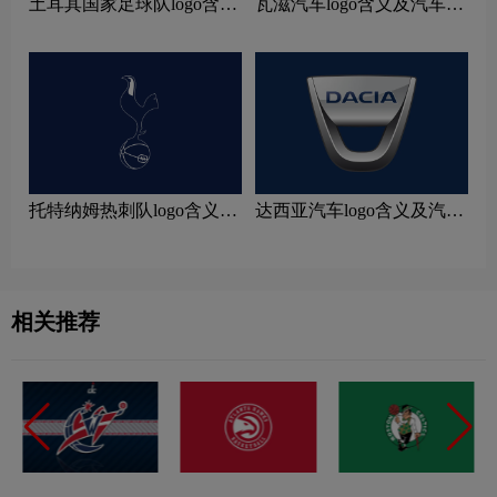
土耳其国家足球队logo含义
瓦滋汽车logo含义及汽车品
及运动队品牌理念
牌理念
托特纳姆热刺队logo含义及
达西亚汽车logo含义及汽车
运动队品牌理念
品牌理念
相关推荐