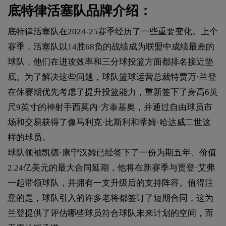
底特律活塞队品牌介绍：
底特律活塞队在2024-25赛季经历了一些重要变化。上个
赛季，活塞队以14胜68负的战绩成为联盟中成绩最差的
球队，他们在进攻效率和三分球投篮方面都排名接近垫
底。为了解决这些问题，球队篮球运营总裁特贾万·兰登
在休赛期优先考虑了提升投篮能力，重新签下了身高6英
尺9英寸的神射手西莫内·方泰基奥，并通过自由球员市
场和交易获得了像马利克·比斯利和蒂姆·哈达威二世这
样的球员。
球队领袖凯德·康宁汉姆已经签下了一份为期五年、价值
2.24亿美元的最大合同延期，他将在新赛季与贾登·艾弗
一起带领球队，并拥有一支升级后的支持阵容。值得注
意的是，球队引入的许多老将都签订了短期合同，这为
兰登提供了评估哪些球员符合球队未来计划的空间，而