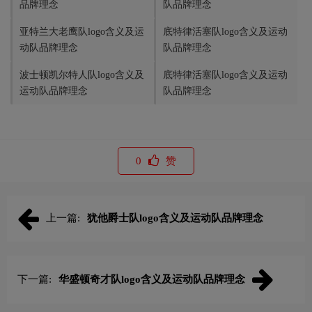
品牌理念
队品牌理念
亚特兰大老鹰队logo含义及运
底特律活塞队logo含义及运动
动队品牌理念
队品牌理念
波士顿凯尔特人队logo含义及
底特律活塞队logo含义及运动
运动队品牌理念
队品牌理念
0
赞
上一篇:
犹他爵士队logo含义及运动队品牌理念
下一篇:
华盛顿奇才队logo含义及运动队品牌理念