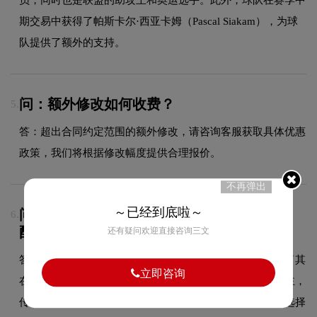
期交易中获得了帕斯卡尔·西亚卡姆（Pascal Siakam），为球
队提供了额外的支持。
问：额外修改如何收费？
5.
答：超出合同约定范围的额外修改，请咨询客服获取具体优惠
政策，我们将根据修改幅度提供合理报价。
不再弹出
～已经到底啦～
问：印第安那步行者队logo采用什么颜色搭
6.
配？
还有疑问欢迎直接咨询三文
答：印第安那步行者队品牌整体使用的色彩方案充分契合了其
立即咨询
在运动体育领域的品牌定位，以低饱和度的莫兰迪色调为主，
传递淡雅高级的品牌气质，契合品质消费定位。这种色彩选择