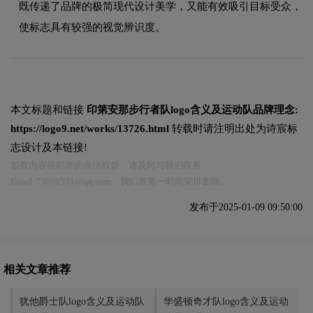
既传递了品牌的极简现代设计美学，又能有效吸引目标受众，
使标志具有较强的视觉辨识度。
本文标题和链接
印第安那步行者队logo含义及运动队品牌理念:
https://logo9.net/works/13726.html
转载时请注明出处为诗宸标
志设计及本链接!
如有内容侵犯您的合法权益，请及时与我们联系
Email:75696531@qq.com，我们将第一时间安排删除。
发布于2025-01-09 09:50:00
相关文章推荐
犹他爵士队logo含义及运动队
华盛顿奇才队logo含义及运动