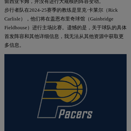
留西亚卡姆，并没有进行大规模的阵容变动。
步行者队在2024-25赛季的教练是里克·卡莱尔（Rick
Carlisle），他们将在盖恩布里奇球馆（Gainbridge
Fieldhouse）进行主场比赛。遗憾的是，关于球队的具体
首发阵容和其他详细信息，我无法从其他资源中获取更
多信息。